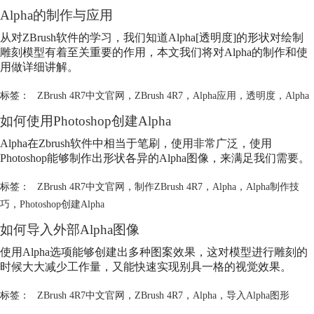
Alpha
的制作与应用
从对ZBrush软件的学习，我们知道
Alpha
[透明度]的形状对绘制
雕刻模型有着至关重要的作用，本文我们将对
Alpha
的制作和使
用做详细讲解。
标签：
ZBrush 4R7中文官网
，
ZBrush 4R7
，
Alpha应用
，
透明度
，
Alpha
如何使用Photoshop创建
Alpha
Alpha
在Zbrush软件中相当于笔刷，使用非常广泛，使用
Photoshop能够制作出形状各异的
Alpha
图像，来满足我们需要。
标签：
ZBrush 4R7中文官网
，
制作ZBrush 4R7
，
Alpha
，
Alpha制作技
巧
，
Photoshop创建Alpha
如何导入外部
Alpha
图像
使用
Alpha
选项能够创建出多种图案效果，这对模型进行雕刻的
时候大大减少工作量，又能快速实现别具一格的视觉效果。
标签：
ZBrush 4R7中文官网
，
ZBrush 4R7
，
Alpha
，
导入Alpha图形