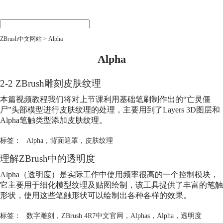
首页
ZBrush中文网站
>
Alpha
产品
下载
Alpha
购买
行业
2-2 ZBrush雕刻皮肤纹理
教程
本篇视频教程我们将对上节课利用基础笔刷制作出的“亡灵僵
培训
尸”头部模型进行皮肤纹理的处理，主要用到了Layers 3D图层和
渲染
Alpha
笔触类型添加皮肤纹理。
标签：
Alpha
，
背面遮罩
，
皮肤纹理
理解ZBrush中的透明度
Alpha
（透明度）是实际工作中使用频率很高的一个控制模块，
它主要用于细化模型纹理及贴图绘制，该工具提供了丰富的笔触
形状，使用这些笔触形状可以绘制出各种各样的效果。
标签：
数字雕刻
，
ZBrush 4R7中文官网
，
Alphas
，
Alpha
，
透明度