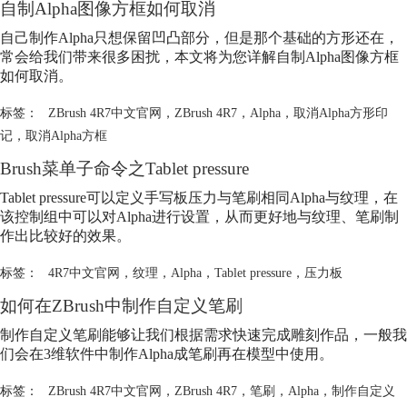
自制
Alpha
图像方框如何取消
自己制作
Alpha
只想保留凹凸部分，但是那个基础的方形还在，
常会给我们带来很多困扰，本文将为您详解自制
Alpha
图像方框
如何取消。
标签：
ZBrush 4R7中文官网
，
ZBrush 4R7
，
Alpha
，
取消Alpha方形印
记
，
取消Alpha方框
Brush菜单子命令之Tablet pressure
Tablet pressure可以定义手写板压力与笔刷相同
Alpha
与纹理，在
该控制组中可以对
Alpha
进行设置，从而更好地与纹理、笔刷制
作出比较好的效果。
标签：
4R7中文官网
，
纹理
，
Alpha
，
Tablet pressure
，
压力板
如何在ZBrush中制作自定义笔刷
制作自定义笔刷能够让我们根据需求快速完成雕刻作品，一般我
们会在3维软件中制作
Alpha
成笔刷再在模型中使用。
标签：
ZBrush 4R7中文官网
，
ZBrush 4R7
，
笔刷
，
Alpha
，
制作自定义