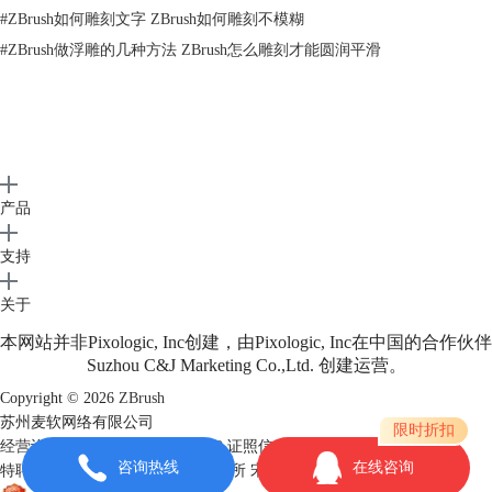
#
ZBrush如何雕刻文字 ZBrush如何雕刻不模糊
#
ZBrush做浮雕的几种方法 ZBrush怎么雕刻才能圆润平滑
2. 将鼠标指针停留在Tool（工具）菜单当前模型的工具图标上数秒，便可
以显示当前模型的相关信息，如图所示。
产品
支持
关于
本网站并非Pixologic, Inc创建，由Pixologic, Inc在中国的合作伙伴
Suzhou C&J Marketing Co.,Ltd. 创建运营。
Copyright © 2026
ZBrush
苏州麦软网络有限公司
限时折扣
经营许可证编号：苏B2-20170109
证照信息
Geometry（几何）菜单中相关命令的使用方法如下。
咨询热线
在线咨询
特聘法律顾问：江苏政纬律师事务所 宋红波
1. 模型在最高级别的细分时，单击Divide（细分）（快捷键是Ctrl+D）按