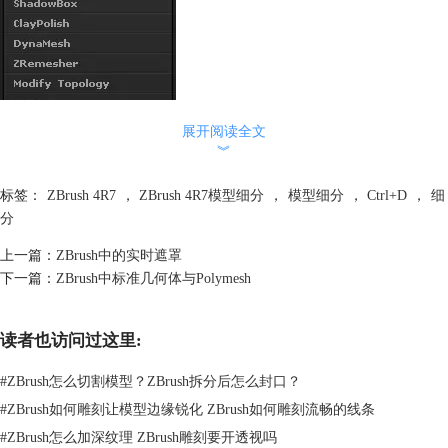
展开阅读全文
︾
在ZBrush中三维模型由多边形网格构成，每个网格有4条边，当增加一级
细分时，一个四边形网格经被分割为4个网格，所以每增加一级细分，总
标签：
ZBrush 4R7
，
ZBrush 4R7模型细分
，
模型细分
，
Ctrl+D
，
细
体的网格数量就会增加4倍。
分
可以通过以下两种方式观察当前模型的网格数量。
上一篇：
ZBrush中的实时遮罩
1. 通过顶部工具架右侧的ActivePoints（活动点数）和PotalPoints（合计点
下一篇：
ZBrush中标准几何体与Polymesh
数）数值来查看当前模型的网格数量。如果屏幕分辨率不足以显示顶部工
具架上全部的命令，这两个参数可以在Preferences>Misc（参数>杂项）命
令中找到，如图所示。
读者也访问过这里:
#
ZBrush怎么切割模型？ZBrush拆分后怎么封口？
#
ZBrush如何雕刻让模型边缘锐化 ZBrush如何雕刻流畅的线条
#
ZBrush怎么加深纹理 ZBrush雕刻要开透视吗