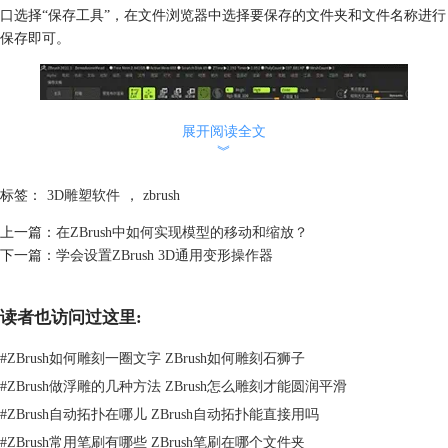
口选择“保存工具”，在文件浏览器中选择要保存的文件夹和文件名称进行
保存即可。
展开阅读全文
︾
标签：
3D雕塑软件
，
zbrush
上一篇：
在ZBrush中如何实现模型的移动和缩放？
下一篇：
学会设置ZBrush 3D通用变形操作器
图2：文档菜单保存工具文件
读者也访问过这里:
导入工具文件
工具文件可以在工具菜单中导入，也可以在灯箱中导入。场景中第一个工
#
ZBrush如何雕刻一圈文字 ZBrush如何雕刻石狮子
具文件的模型导入，不会直接加载在画布中。它首先显示在工具面板的模
#
ZBrush做浮雕的几种方法 ZBrush怎么雕刻才能圆润平滑
型列表中，需要光标在画布上拖拽，才能把模型加载到画布上。
灯箱导入工具文件
#
ZBrush自动拓扑在哪儿 ZBrush自动拓扑能直接用吗
灯箱中导入工具文件的方法和加载项目文件的方法是一样的，双击工具文
#
ZBrush常用笔刷有哪些 ZBrush笔刷在哪个文件夹