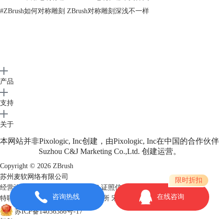
件，可以把工具文件中的模型添加到场景中。
#
ZBrush如何对称雕刻 ZBrush对称雕刻深浅不一样
在灯箱中的“工具”文件夹中，保存的是软件自带的工具文件。在“最近”文
件夹中可以找到自己编辑过的工具文件。当然，点击“打开文件”，可以在
自己的目录下导入所需工具文件。
产品
支持
关于
本网站并非Pixologic, Inc创建，由Pixologic, Inc在中国的合作伙伴
Suzhou C&J Marketing Co.,Ltd. 创建运营。
图3：从灯箱中导入工具文件
Copyright © 2026
ZBrush
从灯箱中可以导入多个工具文件，每个工具文件里的模型都会在工具菜单
苏州麦软网络有限公司
限时折扣
的模型列表中以缩略图的形式显示出来。点击一个模型缩略图，就会在画
经营许可证编号：苏B2-20170109
证照信息
咨询热线
在线咨询
特聘法律顾问：江苏政纬律师事务所 宋红波
布上加载这个模型。
苏ICP备14036386号-17