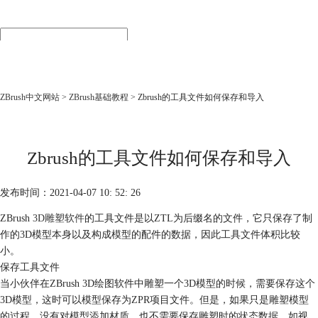
首页
产品
下载
购买
ZBrush中文网站
>
ZBrush基础教程
> Zbrush的工具文件如何保存和导入
行业
教程
培训
Zbrush的工具文件如何保存和导入
渲染
发布时间：2021-04-07 10: 52: 26
ZBrush
3D雕塑软件
的工具文件是以ZTL为后缀名的文件，它只保存了制
作的3D模型本身以及构成模型的配件的数据，因此工具文件体积比较
小。
保存工具文件
当小伙伴在ZBrush 3D绘图软件中雕塑一个3D模型的时候，需要保存这个
3D模型，这时可以模型保存为ZPR项目文件。但是，如果只是雕塑模型
的过程，没有对模型添加材质，也不需要保存雕塑时的状态数据，如视