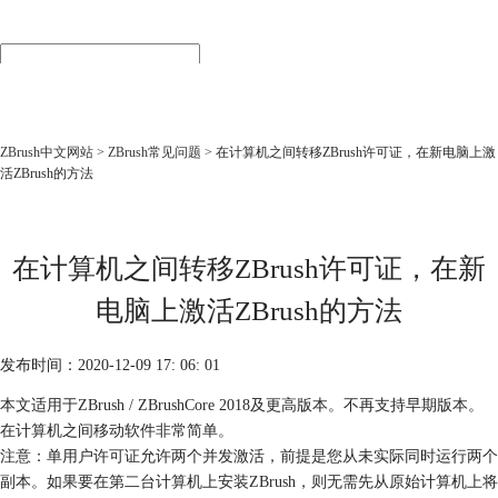
首页
产品
下载
购买
ZBrush中文网站
>
ZBrush常见问题
> 在计算机之间转移ZBrush许可证，在新电脑上激
活ZBrush的方法
行业
教程
培训
渲染
在计算机之间转移ZBrush许可证，在新
电脑上激活ZBrush的方法
发布时间：2020-12-09 17: 06: 01
本文适用于ZBrush / ZBrushCore 2018及更高版本。不再支持早期版本。
在计算机之间移动软件非常简单。
注意：单用户许可证允许两个并发激活，前提是您从未实际同时运行两个
副本。如果要在第二台计算机上安装ZBrush，则无需先从原始计算机上将