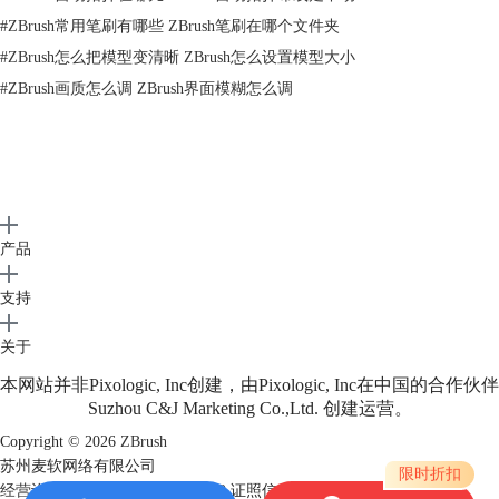
#
ZBrush常用笔刷有哪些 ZBrush笔刷在哪个文件夹
ZBrush副本并将其激活返回到许可证池。下次运行ZBrush副本时，它将自
动检测其激活状态的更改并自行禁用。这对于在旅途中突然需要在计算机
#
ZBrush怎么把模型变清晰 ZBrush怎么设置模型大小
上安装ZBrush的情况或需要定期重新映像多个系统的IT经理来说非常方
#
ZBrush画质怎么调 ZBrush界面模糊怎么调
便。
但是，绝不应将其用作欺骗系统的方法，以使激活次数超出许可范围。已
有反欺诈算法来查找异常活动，如果系统检测到滥用情况，则会停用您的
许可证。
接下来，在新计算机上安装：
产品
从“
我的许可证”
页面下载新的安装程序。因为我们已将下载移至该系统，
支持
所以不再需要保留您的发送电子邮件记录或重置下载链接，然后再重新下
载。同样，“我的许可证”将始终提供最新版本的安装程序。
关于
在安装和激活ZBrush时，以管理员帐户登录到计算机非常重要。激活后，
本网站并非Pixologic, Inc创建，由Pixologic, Inc在中国的合作伙伴
计算机上的任何用户都将能够运行ZBrush。
Suzhou C&J Marketing Co.,Ltd. 创建运营。
已知许多防病毒程序会干扰成功的安装和/或激活。这包括（但不限于）
Copyright © 2026
ZBrush
的Windows Defender，迈克菲®和诺顿®。建议在安装ZBrush之前暂时禁
苏州麦软网络有限公司
限时折扣
用或暂停防病毒软件。您可以在激活ZBrush之后再次启用它。（您的防火
经营许可证编号：苏B2-20170109
证照信息