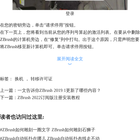
登录
在您的密钥旁边，单击“请求停用”按钮。
在下一页上，您将看到当前从您的序列号算起的激活列表。在要从中删除
ZBrush的计算机旁边，在“修复”列中打勾。出于这个原因，只需声明您要
将ZBrush移至新计算机即可。单击请求停用按钮。
在下一页上，单击“确认停用请求”按钮。然后，您将被带回到“我的许可
展开阅读全文
证”主页。
︾
如果您拥有从ZBrush到KeyShot Bridge的许可证，则还需要遵循这些相同
的步骤。
标签：
换机
，
转移许可证
如果您的旧计算机无法联网，则 您的旧计算机将无法从“我的许可证”页
上一篇：
一文告诉你ZBrush 2019.1更新了哪些内容？
面检测到停用。在这种情况下（除非计算机不再运行），您还必须转到该
下一篇：
ZBrush 2022订阅版注册安装教程
计算机并使用Pixologic License Manager从那里停用副本，以便ZBrush知道
它不再运行。该程序位于您的ZBrush安装目录中。
读者也访问过这里:
在ZBrush 2018和2019中，该程序被称为Pixologic Deactivation Manager。
#
ZBrush如何雕刻一圈文字 ZBrush如何雕刻石狮子
#
ZBrush自动拓扑在哪儿 ZBrush自动拓扑布线走不动
注意：对于任何在线计算机，“我的许可证”系统都可以用于远程停用